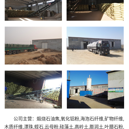
公司主营：煅烧石油焦,氧化铝粉,海泡石纤维,矿物纤维,
木质纤维,漂珠,蛭石,云母粉,硅藻土,高岭土,膨润土,叶腊石粉,