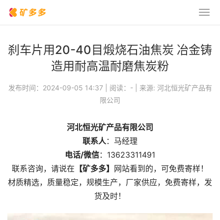
刹车片用20-40目煅烧石油焦炭 冶金铸
造用耐高温耐磨焦炭粉
发布时间：2024-09-05 14:37
|
阅读：
-
| 来源: 河北恒光矿产品有
限公司
河北恒光矿产品有限公司
联系人
：马经理
电话/微信
：13623311491
联系咨询，请说在
【矿多多】
网站看到的，可免费寄样！
材质精选，质量稳定，规模生产，厂家供应，免费寄样，发
货及时！