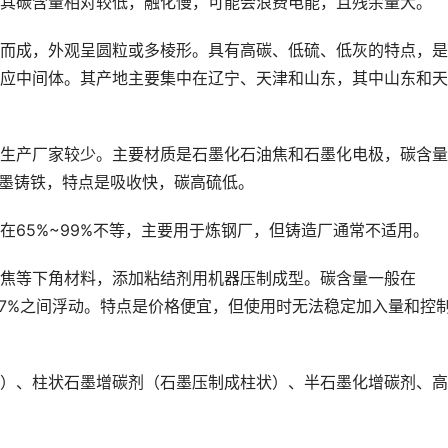
其碳含量相对较低，融化慢，可能会浪费电能，且残余量大。
成，外观呈圆粒或多棱形。具有高碳、低硫、低灰的特点，是
应中间体。其产地主要集中在辽宁、天津和山东，其中山东和天
产厂家较少。主要材质是石墨化石油焦和石墨化电极，碳含量
于球墨铸铁，特点是吸收快，碳高硫低。
5%~99%不等，主要用于炼钢厂，但铸造厂通常不适用。
等下角材料，添加粘结剂用机器压制成型。碳含量一般在
%0.7%之间浮动。特点是价格便宜，但使用时无法稳定加入量和控
、柱状石墨增碳剂（石墨压制成柱状）、半石墨化增碳剂、高