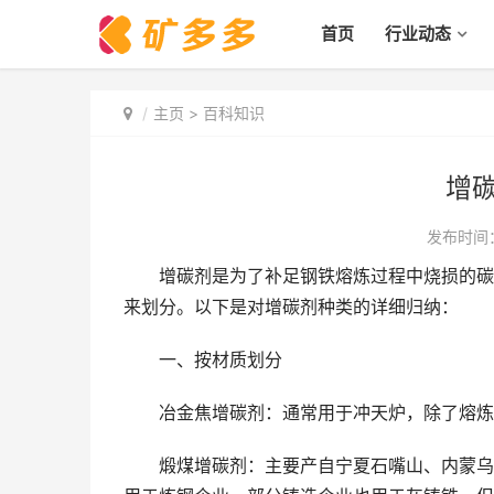
首页
行业动态
主页
>
百科知识
增
发布时间：2
增碳剂是为了补足钢铁熔炼过程中烧损的碳含
来划分。以下是对增碳剂种类的详细归纳：
一、按材质划分
冶金焦增碳剂：通常用于冲天炉，除了熔炼
煅煤增碳剂：主要产自宁夏石嘴山、内蒙乌海等地